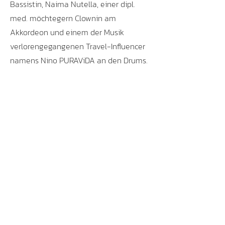
Bassistin, Naima Nutella, einer dipl.
med. möchtegern Clownin am
Akkordeon und einem der Musik
verlorengegangenen Travel-Influencer
namens Nino PURAViDA an den Drums.
Die Lieder paaren sich gut mit
mittelgrossen Live-Venues, gesunder
Tanzwut und politisch-feministischem
Allgemeinwissen.