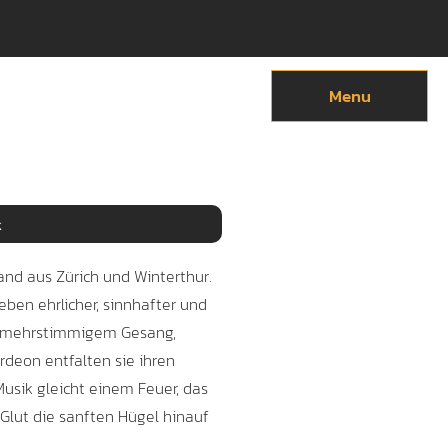
Anmelden
Menu
k
nd aus Zürich und Winterthur.
Leben ehrlicher, sinnhafter und
 mehrstimmigem Gesang,
ordeon entfalten sie ihren
 Musik gleicht einem Feuer, das
e Glut die sanften Hügel hinauf